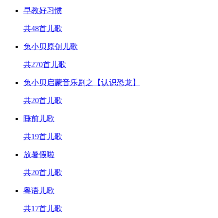
早教好习惯
共48首儿歌
兔小贝原创儿歌
共270首儿歌
兔小贝启蒙音乐剧之【认识恐龙】
共20首儿歌
睡前儿歌
共19首儿歌
放暑假啦
共20首儿歌
粤语儿歌
共17首儿歌