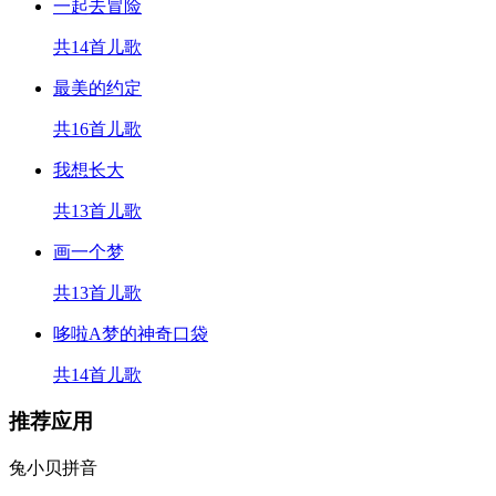
一起去冒险
共14首儿歌
最美的约定
共16首儿歌
我想长大
共13首儿歌
画一个梦
共13首儿歌
哆啦A梦的神奇口袋
共14首儿歌
推荐应用
兔小贝拼音