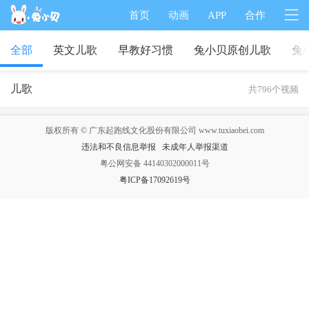
首页
动画
APP
合作
全部
英文儿歌
早教好习惯
兔小贝原创儿歌
兔
儿歌
共796个视频
版权所有 © 广东起跑线文化股份有限公司 www.tuxiaobei.com
违法和不良信息举报
未成年人举报渠道
粤公网安备 44140302000011号
粤ICP备17092619号