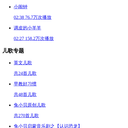
小闹钟
02:38
76.7万次播放
调皮的小羊羊
02:27
158.2万次播放
儿歌专题
英文儿歌
共24首儿歌
早教好习惯
共48首儿歌
兔小贝原创儿歌
共270首儿歌
兔小贝启蒙音乐剧之【认识恐龙】