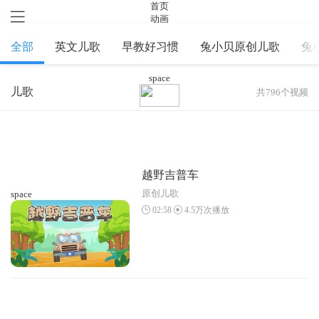
首页
动画
APP
合作
全部
英文儿歌
早教好习惯
兔小贝原创儿歌
兔
space
儿歌
共796个视频
越野吉普车
原创儿歌
space
02:58
4.5万次播放