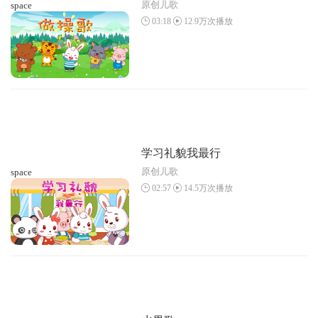
原创儿歌
space
03:18
12.9万次播放
学习礼貌我最行
原创儿歌
space
02:57
14.5万次播放