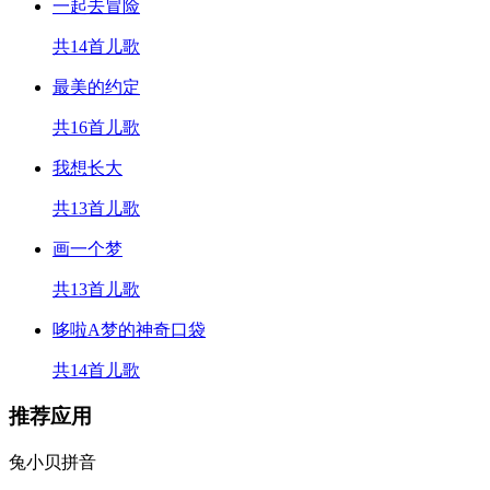
一起去冒险
共14首儿歌
最美的约定
共16首儿歌
我想长大
共13首儿歌
画一个梦
共13首儿歌
哆啦A梦的神奇口袋
共14首儿歌
推荐应用
兔小贝拼音