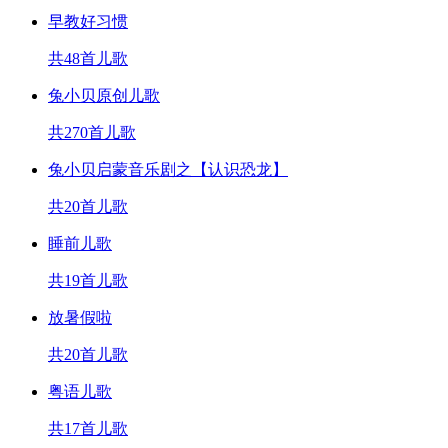
早教好习惯
共48首儿歌
兔小贝原创儿歌
共270首儿歌
兔小贝启蒙音乐剧之【认识恐龙】
共20首儿歌
睡前儿歌
共19首儿歌
放暑假啦
共20首儿歌
粤语儿歌
共17首儿歌