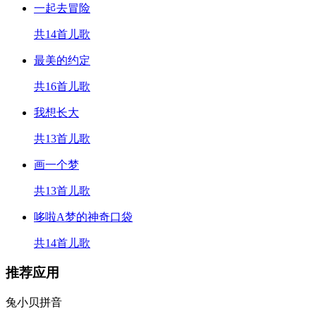
一起去冒险
共14首儿歌
最美的约定
共16首儿歌
我想长大
共13首儿歌
画一个梦
共13首儿歌
哆啦A梦的神奇口袋
共14首儿歌
推荐应用
兔小贝拼音