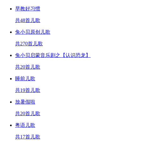
早教好习惯
共48首儿歌
兔小贝原创儿歌
共270首儿歌
兔小贝启蒙音乐剧之【认识恐龙】
共20首儿歌
睡前儿歌
共19首儿歌
放暑假啦
共20首儿歌
粤语儿歌
共17首儿歌