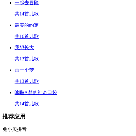
一起去冒险
共14首儿歌
最美的约定
共16首儿歌
我想长大
共13首儿歌
画一个梦
共13首儿歌
哆啦A梦的神奇口袋
共14首儿歌
推荐应用
兔小贝拼音