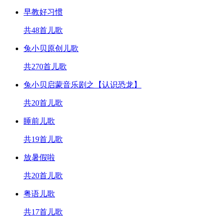
早教好习惯
共48首儿歌
兔小贝原创儿歌
共270首儿歌
兔小贝启蒙音乐剧之【认识恐龙】
共20首儿歌
睡前儿歌
共19首儿歌
放暑假啦
共20首儿歌
粤语儿歌
共17首儿歌