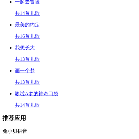
一起去冒险
共14首儿歌
最美的约定
共16首儿歌
我想长大
共13首儿歌
画一个梦
共13首儿歌
哆啦A梦的神奇口袋
共14首儿歌
推荐应用
兔小贝拼音