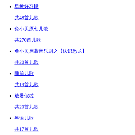
早教好习惯
共48首儿歌
兔小贝原创儿歌
共270首儿歌
兔小贝启蒙音乐剧之【认识恐龙】
共20首儿歌
睡前儿歌
共19首儿歌
放暑假啦
共20首儿歌
粤语儿歌
共17首儿歌