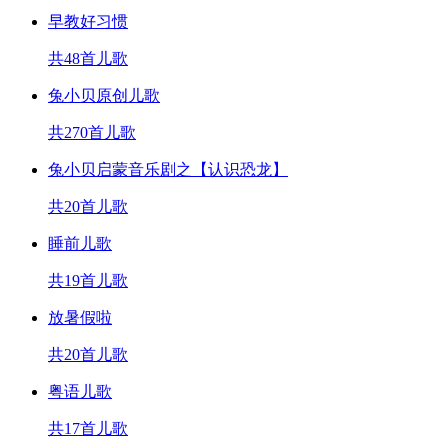
早教好习惯
共48首儿歌
兔小贝原创儿歌
共270首儿歌
兔小贝启蒙音乐剧之【认识恐龙】
共20首儿歌
睡前儿歌
共19首儿歌
放暑假啦
共20首儿歌
粤语儿歌
共17首儿歌