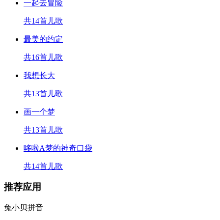
一起去冒险
共14首儿歌
最美的约定
共16首儿歌
我想长大
共13首儿歌
画一个梦
共13首儿歌
哆啦A梦的神奇口袋
共14首儿歌
推荐应用
兔小贝拼音