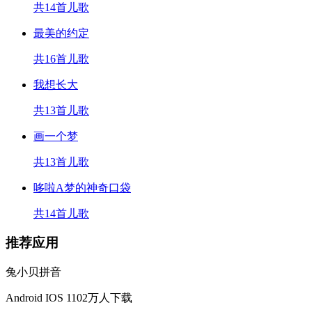
共14首儿歌
最美的约定
共16首儿歌
我想长大
共13首儿歌
画一个梦
共13首儿歌
哆啦A梦的神奇口袋
共14首儿歌
推荐应用
兔小贝拼音
Android
IOS
1102万人下载