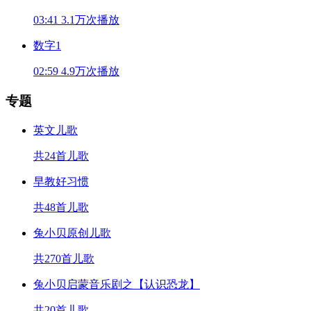
03:41
3.1万次播放
数字1
02:59
4.9万次播放
专题
英文儿歌
共24首儿歌
早教好习惯
共48首儿歌
兔小贝原创儿歌
共270首儿歌
兔小贝启蒙音乐剧之【认识恐龙】
共20首儿歌