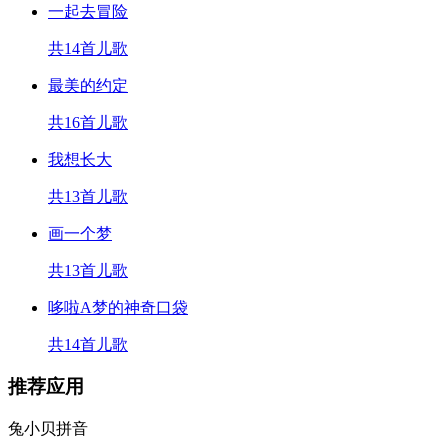
一起去冒险
共14首儿歌
最美的约定
共16首儿歌
我想长大
共13首儿歌
画一个梦
共13首儿歌
哆啦A梦的神奇口袋
共14首儿歌
推荐应用
兔小贝拼音