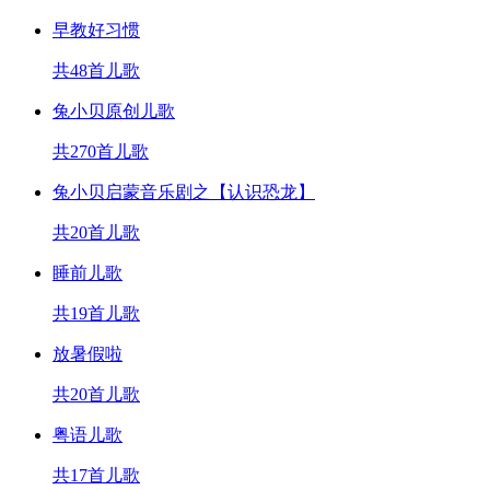
早教好习惯
共48首儿歌
兔小贝原创儿歌
共270首儿歌
兔小贝启蒙音乐剧之【认识恐龙】
共20首儿歌
睡前儿歌
共19首儿歌
放暑假啦
共20首儿歌
粤语儿歌
共17首儿歌