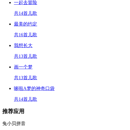
一起去冒险
共14首儿歌
最美的约定
共16首儿歌
我想长大
共13首儿歌
画一个梦
共13首儿歌
哆啦A梦的神奇口袋
共14首儿歌
推荐应用
兔小贝拼音