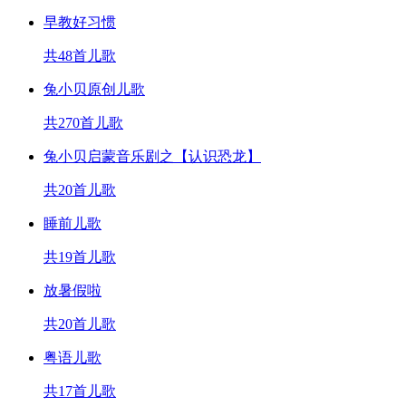
早教好习惯
共48首儿歌
兔小贝原创儿歌
共270首儿歌
兔小贝启蒙音乐剧之【认识恐龙】
共20首儿歌
睡前儿歌
共19首儿歌
放暑假啦
共20首儿歌
粤语儿歌
共17首儿歌