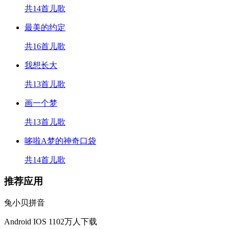
共14首儿歌
最美的约定
共16首儿歌
我想长大
共13首儿歌
画一个梦
共13首儿歌
哆啦A梦的神奇口袋
共14首儿歌
推荐应用
兔小贝拼音
Android
IOS
1102万人下载