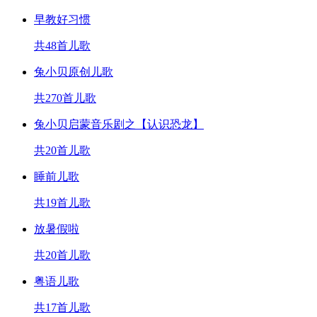
早教好习惯
共48首儿歌
兔小贝原创儿歌
共270首儿歌
兔小贝启蒙音乐剧之【认识恐龙】
共20首儿歌
睡前儿歌
共19首儿歌
放暑假啦
共20首儿歌
粤语儿歌
共17首儿歌