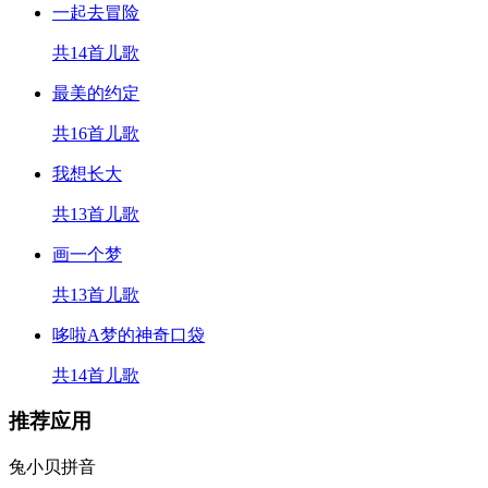
一起去冒险
共14首儿歌
最美的约定
共16首儿歌
我想长大
共13首儿歌
画一个梦
共13首儿歌
哆啦A梦的神奇口袋
共14首儿歌
推荐应用
兔小贝拼音