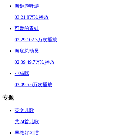
海狮游呀游
03:21
8万次播放
可爱的青蛙
02:29
102.3万次播放
海底总动员
02:39
49.7万次播放
小猫咪
03:09
5.6万次播放
专题
英文儿歌
共24首儿歌
早教好习惯