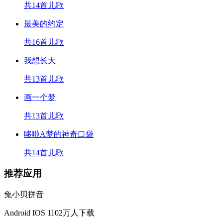
共14首儿歌
最美的约定
共16首儿歌
我想长大
共13首儿歌
画一个梦
共13首儿歌
哆啦A梦的神奇口袋
共14首儿歌
推荐应用
兔小贝拼音
Android
IOS
1102万人下载