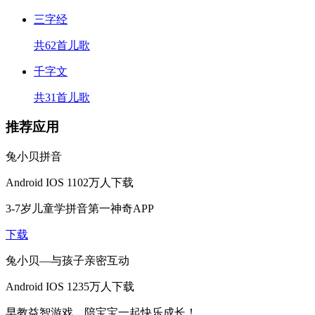
三字经
共62首儿歌
千字文
共31首儿歌
推荐应用
兔小贝拼音
Android
IOS
1102万人下载
3-7岁儿童学拼音第一神奇APP
下载
兔小贝—与孩子亲密互动
Android
IOS
1235万人下载
早教益智游戏，陪宝宝一起快乐成长！