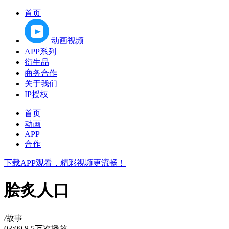
首页
动画视频
APP系列
衍生品
商务合作
关于我们
IP授权
首页
动画
APP
合作
下载APP观看，精彩视频更流畅！
脍炙人口
/
故事
03:09
8.5万次播放