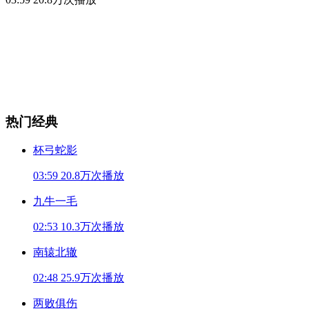
热门经典
杯弓蛇影
03:59
20.8万次播放
九牛一毛
02:53
10.3万次播放
南辕北辙
02:48
25.9万次播放
两败俱伤